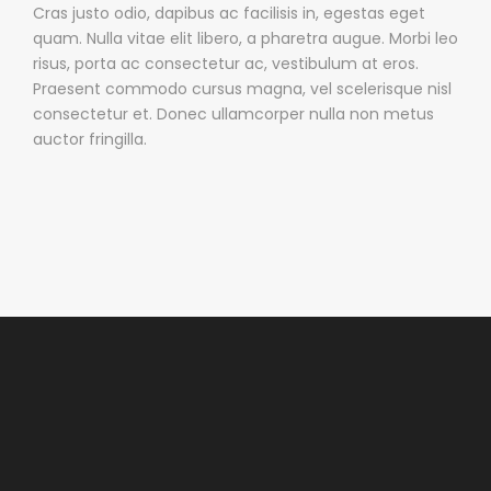
Cras justo odio, dapibus ac facilisis in, egestas eget
quam. Nulla vitae elit libero, a pharetra augue. Morbi leo
risus, porta ac consectetur ac, vestibulum at eros.
Praesent commodo cursus magna, vel scelerisque nisl
consectetur et. Donec ullamcorper nulla non metus
auctor fringilla.